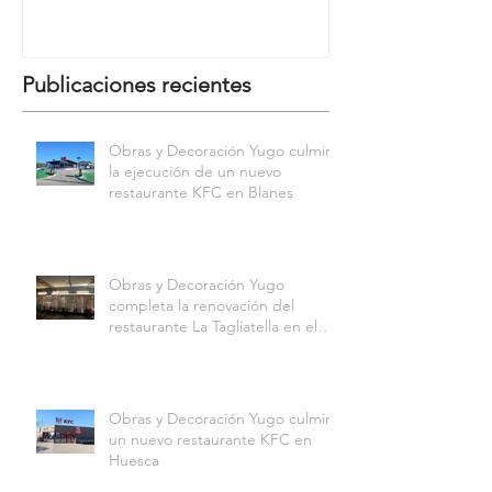
Publicaciones recientes
Obras y Decoración Yugo culmina
la ejecución de un nuevo
restaurante KFC en Blanes
Obras y Decoración Yugo
completa la renovación del
restaurante La Tagliatella en el
Centro Comercial Aqua
Multiespacio de Valencia
Obras y Decoración Yugo culmina
un nuevo restaurante KFC en
Huesca