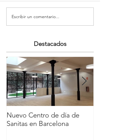
Escribir un comentario...
Destacados
Nuevo Centro de día de
Nuevo Carl´s Jr
Sanitas en Barcelona
Comercial y de
Nassica, Getaf