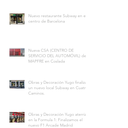
Nuevo restaurante Subway en el
centro de Barcelona
Nueva CSA (CENTRO DE
SERVICIO DEL AUTOMÓVIL) de
MAPFRE en Coslada
Obras y Decoración Yugo finaliza
un nuevo local Subway en Cuatro
Caminos.
Obras y Decoración Yugo aterriza
en la Formula 1: Finalizamos el
nuevo F1 Arcade Madrid