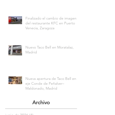
Finalizado el cambio de imagen
del restaurante KFC en Puerto
Venecia, Zaragoza
Nuevo Taco Bell en Moratalaz,
Madrid
Nueva apertura de Taco Bell en el
eje Conde de Peñalver–
Maldonado, Madrid
Archivo