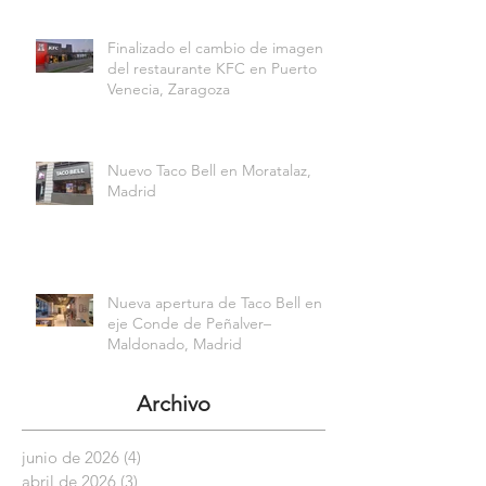
Finalizado el cambio de imagen
del restaurante KFC en Puerto
Venecia, Zaragoza
Nuevo Taco Bell en Moratalaz,
Madrid
Nueva apertura de Taco Bell en el
eje Conde de Peñalver–
Maldonado, Madrid
Archivo
junio de 2026
(4)
4 entradas
abril de 2026
(3)
3 entradas