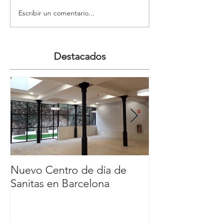
Escribir un comentario...
Destacados
Nuevo Centro de día de
Nuevo Carl´s Jr
Sanitas en Barcelona
Comercial y de
Nassica, Getaf