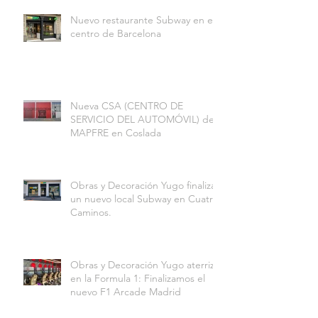
Nuevo restaurante Subway en el
centro de Barcelona
Nueva CSA (CENTRO DE
SERVICIO DEL AUTOMÓVIL) de
MAPFRE en Coslada
Obras y Decoración Yugo finaliza
un nuevo local Subway en Cuatro
Caminos.
Obras y Decoración Yugo aterriza
en la Formula 1: Finalizamos el
nuevo F1 Arcade Madrid