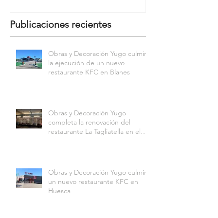
Publicaciones recientes
Obras y Decoración Yugo culmina
la ejecución de un nuevo
restaurante KFC en Blanes
Obras y Decoración Yugo
completa la renovación del
restaurante La Tagliatella en el
Centro Comercial Aqua
Multiespacio de Valencia
Obras y Decoración Yugo culmina
un nuevo restaurante KFC en
Huesca