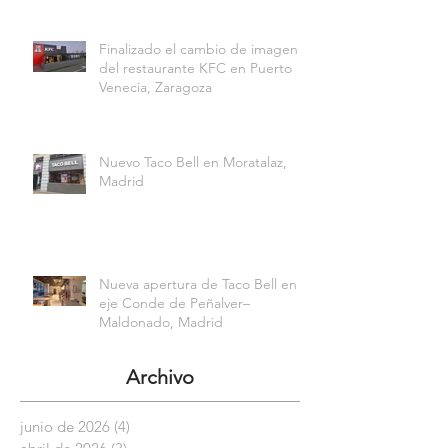
Finalizado el cambio de imagen
del restaurante KFC en Puerto
Venecia, Zaragoza
Nuevo Taco Bell en Moratalaz,
Madrid
Nueva apertura de Taco Bell en el
eje Conde de Peñalver–
Maldonado, Madrid
Archivo
junio de 2026
(4)
4 entradas