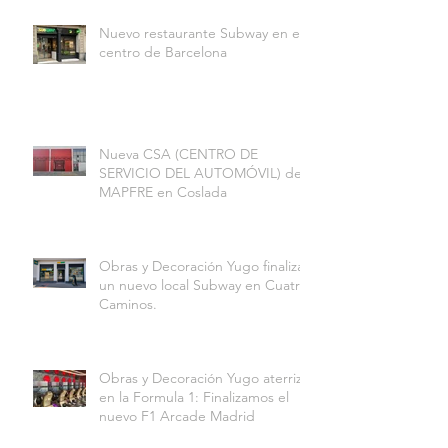
Nuevo restaurante Subway en el
centro de Barcelona
Nueva CSA (CENTRO DE
SERVICIO DEL AUTOMÓVIL) de
MAPFRE en Coslada
Obras y Decoración Yugo finaliza
un nuevo local Subway en Cuatro
Caminos.
Obras y Decoración Yugo aterriza
en la Formula 1: Finalizamos el
nuevo F1 Arcade Madrid