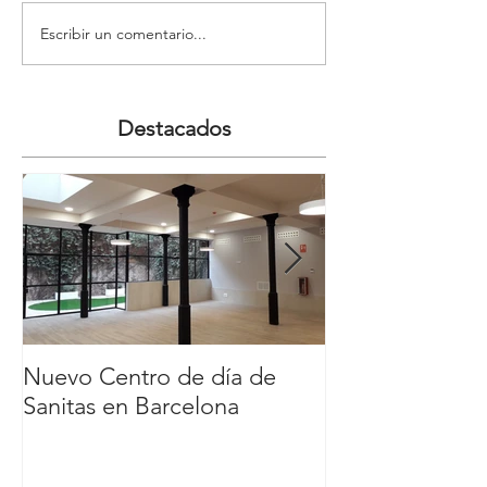
Escribir un comentario...
Destacados
Nuevo Centro de día de
Nuevo Carl´s Jr
Sanitas en Barcelona
Comercial y de
Nassica, Getaf