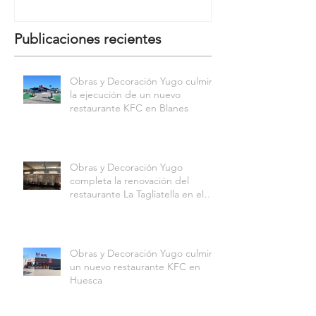
Publicaciones recientes
Obras y Decoración Yugo culmina
la ejecución de un nuevo
restaurante KFC en Blanes
Obras y Decoración Yugo
completa la renovación del
restaurante La Tagliatella en el
Centro Comercial Aqua
Multiespacio de Valencia
Obras y Decoración Yugo culmina
un nuevo restaurante KFC en
Huesca