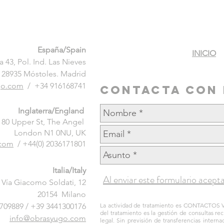
España/Spain
INICIO
a 43, Pol. Ind. Las Nieves
28935 Móstoles. Madrid
go.com
/ +34 916168741
Contacta con
Inglaterra/England
80 Upper St, The Angel
London N1 0NU, UK
.com
/
+44(0) 2036171801
Italia/Italy
Al enviar este formulario acepta
Vía Giacomo Soldati, 12
20154 Milano
709889 / +39 3441300176
La actividad de tratamiento es CONTACTOS V
del tratamiento es la gestión de consultas rec
info@obrasyugo.com
legal. Sin previsión de transferencias inter