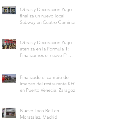
Obras y Decoración Yugo
finaliza un nuevo local
Subway en Cuatro Caminos.
Obras y Decoración Yugo
aterriza en la Formula 1:
Finalizamos el nuevo F1
Arcade Madrid
Finalizado el cambio de
imagen del restaurante KFC
en Puerto Venecia, Zaragoza
Nuevo Taco Bell en
Moratalaz, Madrid