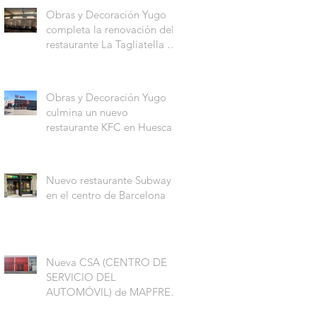
Obras y Decoración Yugo
completa la renovación del
restaurante La Tagliatella en
el Centro Comercial Aqua
Multiespacio de Valencia
Obras y Decoración Yugo
culmina un nuevo
restaurante KFC en Huesca
Nuevo restaurante Subway
en el centro de Barcelona
Nueva CSA (CENTRO DE
SERVICIO DEL
AUTOMÓVIL) de MAPFRE
en Coslada