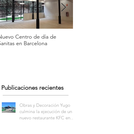
Nuevo Centro de día de
Nuevo Carl´s Jr. en el Pa
Sanitas en Barcelona
Comercial y de Ocio Nass
Getafe
Publicaciones recientes
Obras y Decoración Yugo
culmina la ejecución de un
nuevo restaurante KFC en
Blanes