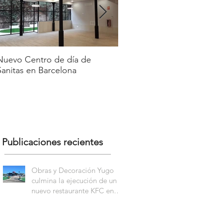
Nuevo Centro de día de
Nuevo Carl´s Jr. en el Pa
Sanitas en Barcelona
Comercial y de Ocio Nass
Getafe
Publicaciones recientes
Obras y Decoración Yugo
culmina la ejecución de un
nuevo restaurante KFC en
Blanes