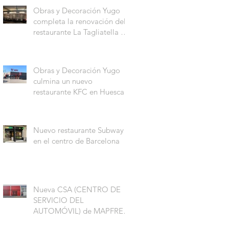
Obras y Decoración Yugo
completa la renovación del
restaurante La Tagliatella en
el Centro Comercial Aqua
Multiespacio de Valencia
Obras y Decoración Yugo
culmina un nuevo
restaurante KFC en Huesca
Nuevo restaurante Subway
en el centro de Barcelona
Nueva CSA (CENTRO DE
SERVICIO DEL
AUTOMÓVIL) de MAPFRE
en Coslada