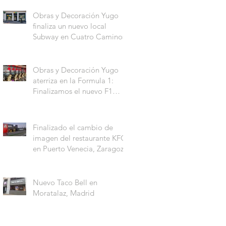
Obras y Decoración Yugo
finaliza un nuevo local
Subway en Cuatro Caminos.
Obras y Decoración Yugo
aterriza en la Formula 1:
Finalizamos el nuevo F1
Arcade Madrid
Finalizado el cambio de
imagen del restaurante KFC
en Puerto Venecia, Zaragoza
Nuevo Taco Bell en
Moratalaz, Madrid