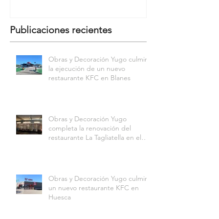
Publicaciones recientes
Obras y Decoración Yugo culmina
la ejecución de un nuevo
restaurante KFC en Blanes
Obras y Decoración Yugo
completa la renovación del
restaurante La Tagliatella en el
Centro Comercial Aqua
Multiespacio de Valencia
Obras y Decoración Yugo culmina
un nuevo restaurante KFC en
Huesca