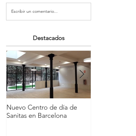
Escribir un comentario...
Destacados
Nuevo Centro de día de
Nuevo Carl´s Jr
Sanitas en Barcelona
Comercial y de
Nassica, Getaf