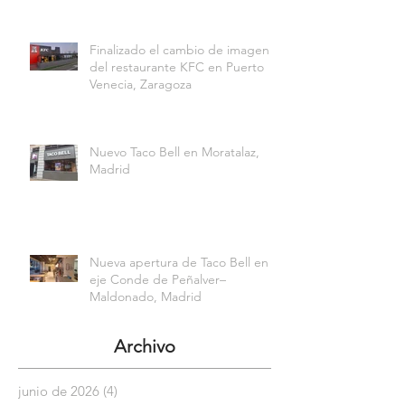
Finalizado el cambio de imagen
del restaurante KFC en Puerto
Venecia, Zaragoza
Nuevo Taco Bell en Moratalaz,
Madrid
Nueva apertura de Taco Bell en el
eje Conde de Peñalver–
Maldonado, Madrid
Archivo
junio de 2026
(4)
4 entradas