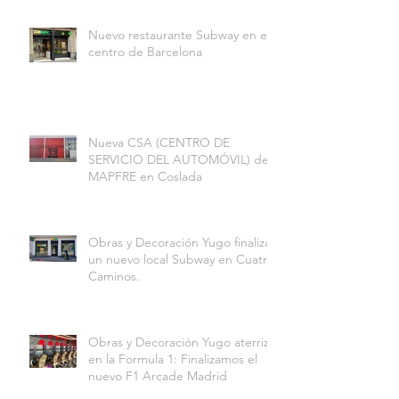
Nuevo restaurante Subway en el
centro de Barcelona
Nueva CSA (CENTRO DE
SERVICIO DEL AUTOMÓVIL) de
MAPFRE en Coslada
Obras y Decoración Yugo finaliza
un nuevo local Subway en Cuatro
Caminos.
Obras y Decoración Yugo aterriza
en la Formula 1: Finalizamos el
nuevo F1 Arcade Madrid