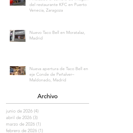
del restaurante KFC en Puerto
Venecia, Zaragoza
Nuevo Taco Bell en Moratalaz,
Madrid
Nueva apertura de Taco Bell en el
eje Conde de Peñalver–
Maldonado, Madrid
Archivo
junio de 2026
(4)
4 entradas
abril de 2026
(3)
3 entradas
marzo de 2026
(1)
1 entrada
febrero de 2026
(1)
1 entrada