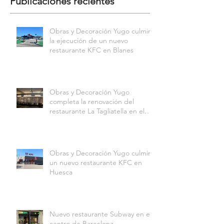
Publicaciones recientes
Obras y Decoración Yugo culmina
la ejecución de un nuevo
restaurante KFC en Blanes
Obras y Decoración Yugo
completa la renovación del
restaurante La Tagliatella en el
Centro Comercial Aqua
Multiespacio de Valencia
Obras y Decoración Yugo culmina
un nuevo restaurante KFC en
Huesca
Nuevo restaurante Subway en el
centro de Barcelona