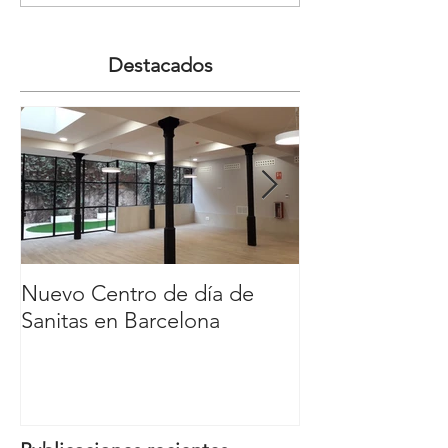
Destacados
Nuevo Centro de día de
Nuevo Carl´s Jr
Sanitas en Barcelona
Comercial y de
Nassica, Getaf