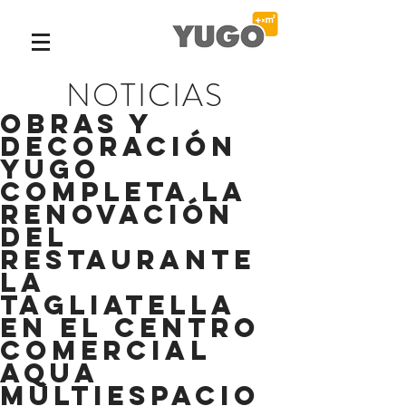
NOTICIAS
Obras y
Decoración
Yugo
completa la
renovación
del
restaurante
La
Tagliatella
en el Centro
Comercial
Aqua
Multiespacio