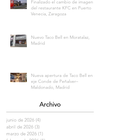
Finalizado el cambio de imagen
del restaurante KFC en Puerto
Venecia, Zaragoza
Nuevo Taco Bell en Moratalaz,
Madrid
Nueva apertura de Taco Bell en el
eje Conde de Peñalver–
Maldonado, Madrid
Archivo
junio de 2026
(4)
4 entradas
abril de 2026
(3)
3 entradas
marzo de 2026
(1)
1 entrada