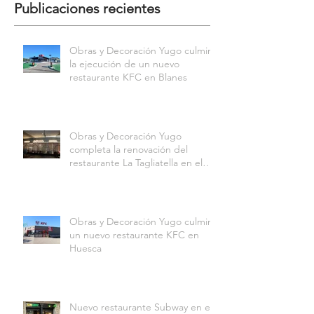
Publicaciones recientes
Obras y Decoración Yugo culmina
la ejecución de un nuevo
restaurante KFC en Blanes
Obras y Decoración Yugo
completa la renovación del
restaurante La Tagliatella en el
Centro Comercial Aqua
Multiespacio de Valencia
Obras y Decoración Yugo culmina
un nuevo restaurante KFC en
Huesca
Nuevo restaurante Subway en el