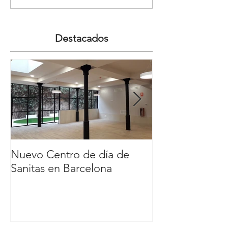
Destacados
Nuevo Centro de día de
Nuevo Carl´s Jr
Sanitas en Barcelona
Comercial y de
Nassica, Getaf