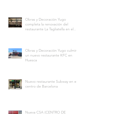
Obras y Decoración Yugo
completa la renovación del
restaurante La Tagliatella en el
Centro Comercial Aqua
Multiespacio de Valencia
Obras y Decoración Yugo culmina
un nuevo restaurante KFC en
Huesca
Nuevo restaurante Subway en el
centro de Barcelona
Nueva CSA (CENTRO DE