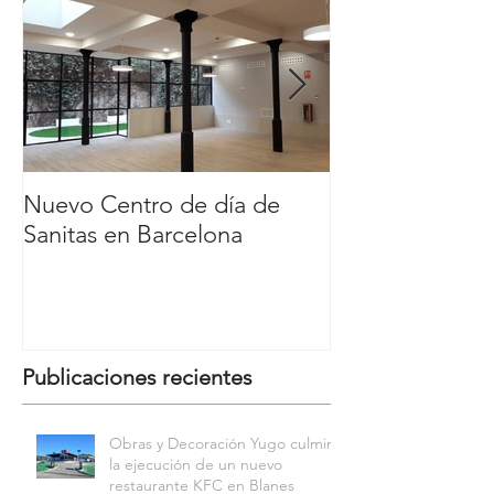
Nuevo Centro de día de
Nuevo Carl´s Jr
Sanitas en Barcelona
Comercial y de
Nassica, Getaf
Publicaciones recientes
Obras y Decoración Yugo culmina
la ejecución de un nuevo
restaurante KFC en Blanes