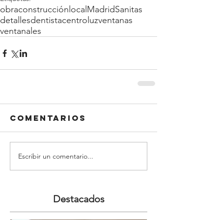
obra
construcción
local
Madrid
Sanitas
detalles
dentista
centro
luz
ventanas
ventanales
Comentarios
Escribir un comentario...
Destacados