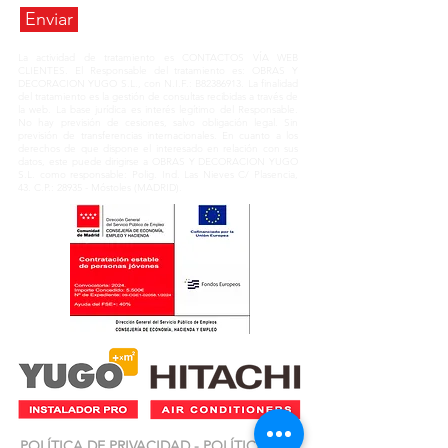
Enviar
La actividad de tratamiento es CONTACTOS VÍA WEB
CLIENTES. El Responsable del tratamiento es: OBRAS Y
DECORACION YUGO S.L., con N.I.F.: B82386913. La finalidad
del tratamiento es la gestión de consultas recibidas a través de
la web. La base jurídica es interés legítimo del Responsable.
No hay previsión de cesiones, salvo obligación legal. Sin
previsión de transferencias internacionales. En cuanto a los
derechos de que dispone el interesado en relación con sus
datos, este puede dirigirse a OBRAS Y DECORACION YUGO
S.L. como responsable: Polig. Ind. Las Nieves C/ Plasencia,
43. C.P.: 28935 - Móstoles (MADRID).
POLÍTICA DE PRIVACIDAD
-
POLÍTICA DE